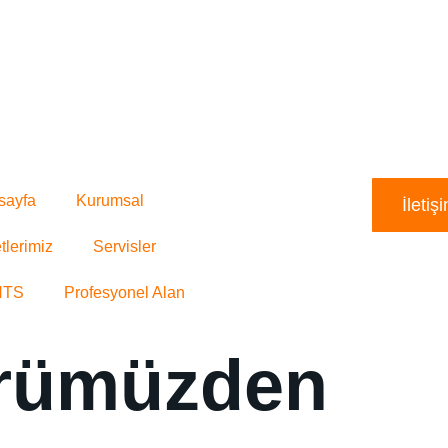
sayfa
Kurumsal
İleti
tlerimiz
Servisler
HTS
Profesyonel Alan
rümüzden