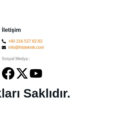
İletişim
+90 216 527 82 83
info@htsteknik.com
Sosyal Medya :
rı Saklıdır.