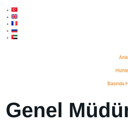
Ana
Hizme
Basında 
Genel Müdü