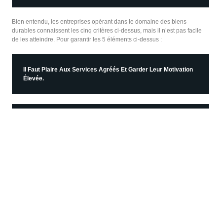
Bien entendu, les entreprises opérant dans le domaine des biens
durables connaissent les cinq critères ci-dessus, mais il n’est pas facile
de les atteindre. Pour garantir les 5 éléments ci-dessus :
Il Faut Plaire Aux Services Agréés Et Garder Leur Motivation
Élevée.
Superviser Le Service Fourni Et Prendre Les Précautions
Nécessaires En Cas De Dysfonctionnement
Organiser Des Formations Comportementales Pour Les
Services Agréés Et Établir Des Normes Comportementales
Organiser Des Formations Techniques, Préparer Des