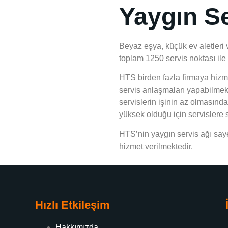
Yaygın Se
Beyaz eşya, küçük ev aletleri 
toplam 1250 servis noktası ile
HTS birden fazla firmaya hizmet
servis anlaşmaları yapabilmekt
servislerin işinin az olmasınd
yüksek olduğu için servislere sa
HTS’nin yaygın servis ağı saye
hizmet verilmektedir.
Hızlı Etkileşim
Hakkımızda