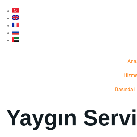
Ana
Hizme
Basında 
Yaygın Servi