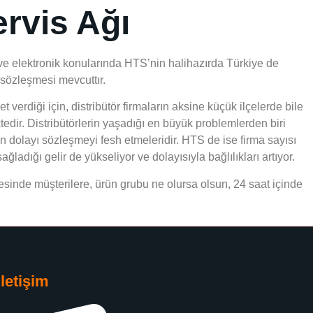
rvis Ağı
ve elektronik konularında HTS’nin halihazırda Türkiye de
 sözleşmesi mevcuttır.
 verdiği için, distribütör firmaların aksine küçük ilçelerde bile
edir. Distribütörlerin yaşadığı en büyük problemlerden biri
an dolayı sözleşmeyi fesh etmeleridir. HTS de ise firma sayısı
ğladığı gelir de yükseliyor ve dolayısıyla bağlılıkları artıyor.
sinde müşterilere, ürün grubu ne olursa olsun, 24 saat içinde
İletişim