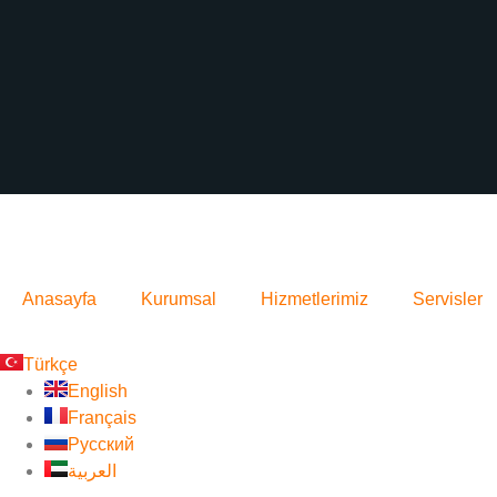
Anasayfa
Kurumsal
Hizmetlerimiz
Servisler
Türkçe
English
Français
Русский
العربية