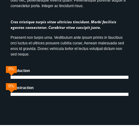
odio nec, pellentesque viverra quam. Pellentesque pulvinar augue a
consectetur porta. Integer ac tincidunt risus.
Cras tristique turpis vitae ultricies tincidunt. Morbi facilisis
egestas consectetur. Curabitur vitae suscipit justo.
Praesent non turpis urna. Vestibulum ante ipsum primis in faucibus
orci luctus et ultrices posuere cubilia curae; Aenean malesuada sed
eros id gravida. Donec vehicula tortor et lectus volutpat dictum non
sed neque.
0
%
Production
0
%
Construction