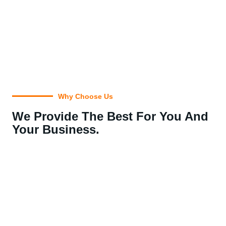
Why Choose Us
We Provide The Best For You And
Your Business.
Let's Get Started
Lorem ipsum dolor sit amet,
Vivamus Eget Diam Lacinia
Vivamus eget diam lacinia, vulputate neque id, convallis nisl.
Suspendisse aliquam cursus mauris vel interdum. Ut nibh erat,